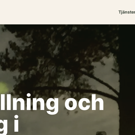
Tjänste
llning och
 i