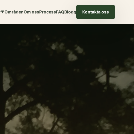
r
Områden
Om oss
Process
FAQ
Blogg
Kontakta oss
▼