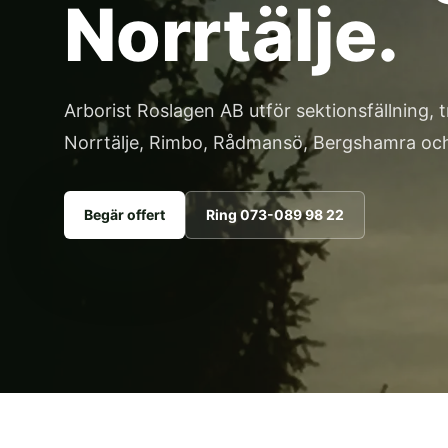
Norrtälje.
Arborist Roslagen AB utför sektionsfällning, t
Norrtälje, Rimbo, Rådmansö, Bergshamra och
Begär offert
Ring 073-089 98 22